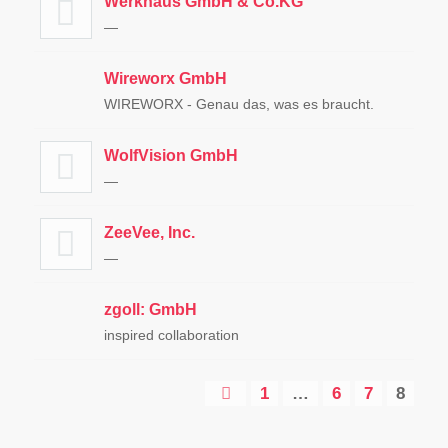
Werkhaus GmbH & Co.KG
—
Wireworx GmbH
WIREWORX - Genau das, was es braucht.
WolfVision GmbH
—
ZeeVee, Inc.
—
zgoll: GmbH
inspired collaboration
1
…
6
7
8