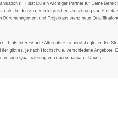
anisation IHK bist Du ein wichtiger Partner für Deine Bereich
t entscheiden zu der erfolgreichen Umsetzung von Projekte
chen Büromanagement und Projektassistenz neue Qualifikatio
 sich als interessante Alternative zu berufsbegleitenden S
er gibt es, je nach Hochschule, verschiedene Angebote. Ei
ch um eine Qualifizierung von überschaubarer Dauer.
ONTAKT
FÜR JOBSUCHEN
Job suchen
VIXA Germany GmbH
Über AVIXA
rk 3, Atelierstr. 10