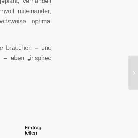
plant, verhandelt
voll miteinander,
eitsweise optimal
ie brauchen – und
t – eben „inspired
La
Eintrag
teilen