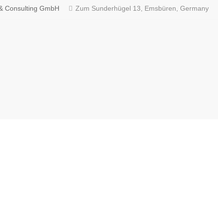
b & Consulting GmbH
Zum Sunderhügel 13, Emsbüren, Germany
ONTAKT
FÜR JOBSUCHEN
Job suchen
VIXA Germany GmbH
Über AVIXA
rk 3, Atelierstr. 10
1671 München