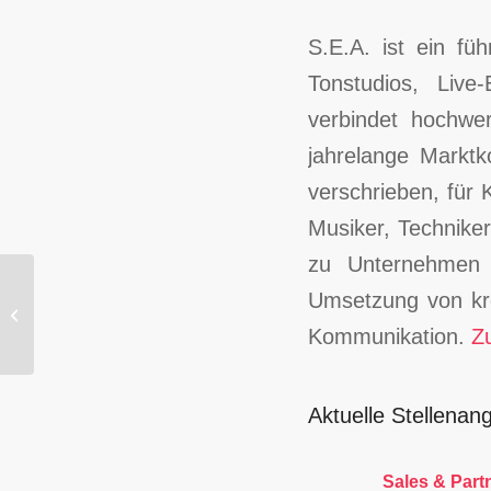
S.E.A. ist ein fü
Tonstudios, Liv
verbindet hochwe
jahrelange Markt
verschrieben, für 
Musiker, Techniker
zu Unternehmen 
Umsetzung von kre
Lemanvisio SA
Kommunikation.
Z
Aktuelle Stellenan
Sales & Part