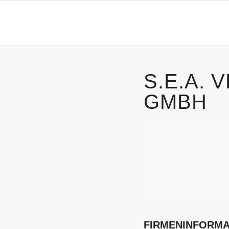
S.E.A. 
GMBH
FIRMENINFORMA