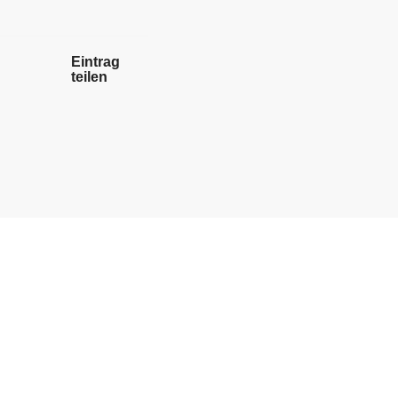
Eintrag
teilen
DE
MITGLIEDER
Arbeitgeber Bereich