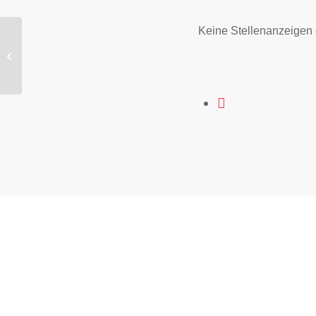
Keine Stellenanzeigen
DEKOM GmbH
K
A
We
8