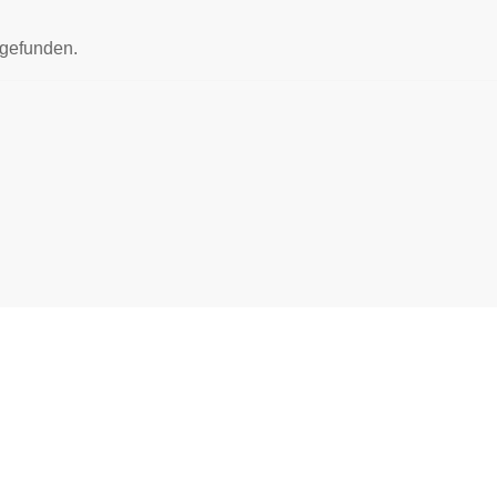
 gefunden.
ONTAKT
FÜR JOBSUCHEN
Job suchen
VIXA Germany GmbH
Über AVIXA
rk 3, Atelierstr. 10
1671 München