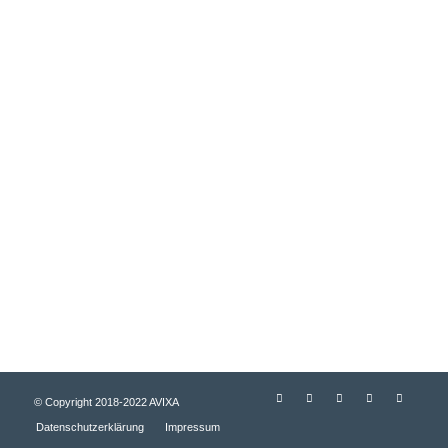
FÜR JOBSUCHENDE
Job suchen
Über AVIXA
MITGLIEDER
Arbeitgeber Bereich
© Copyright 2018-2022 AVIXA
Datenschutzerklärung
Impressum