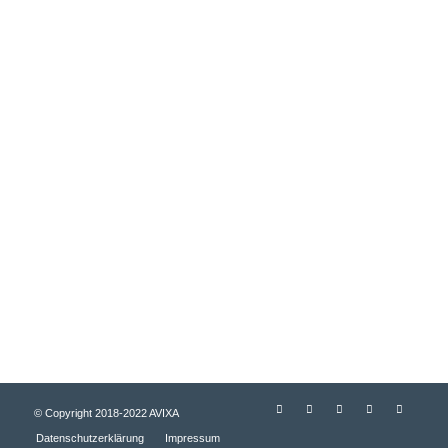
FÜR JOBSUCHENDE
Job suchen
Über AVIXA
MITGLIEDER
Arbeitgeber Bereich
© Copyright 2018-2022 AVIXA
Datenschutzerklärung
Impressum