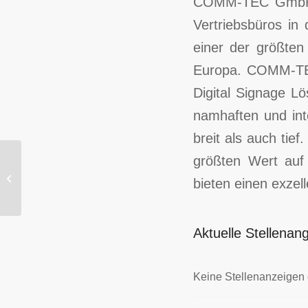
COMM-TEC GmbH, m
Vertriebsbüros in
einer der größten
Europa. COMM-TEC
Digital Signage L
namhaften und inte
breit als auch tief
größten Wert auf 
macom GmbH – Part of Drees &
bieten einen exze
Sommer
Aktuelle Stellen
Keine Stellenanzeigen