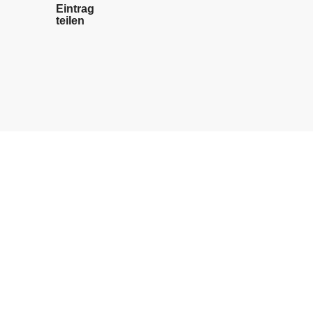
Eintrag
teilen
DE
MITGLIEDER
Arbeitgeber Bereich