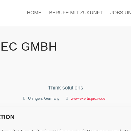
HOME
BERUFE MIT ZUKUNFT
JOBS U
TEC GMBH
Think solutions
Uhingen, Germany
www.exertisproav.de
TION