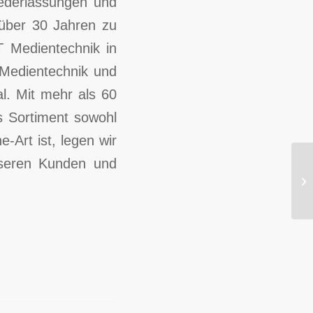
ederlassungen und
 über 30 Jahren zu
T Medientechnik in
Medientechnik und
l. Mit mehr als 60
as Sortiment sowohl
e-Art ist, legen wir
unseren Kunden und
SI