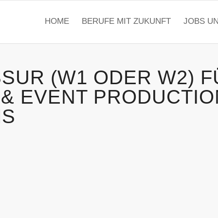
HOME
BERUFE MIT ZUKUNFT
JOBS U
SUR (W1 ODER W2) F
 & EVENT PRODUCTIO
MS