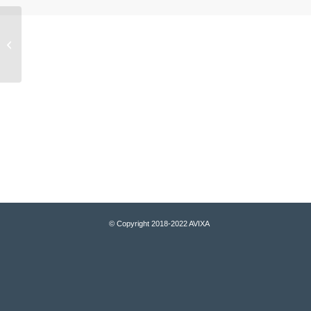
PROFESSUR (W1 oder W2) für
Studio & Event Production Systems
K
A
We
8
© Copyright 2018-2022 AVIXA